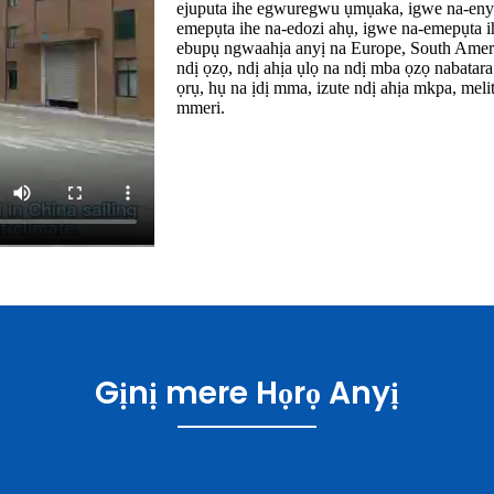
ejuputa ihe egwuregwu ụmụaka, igwe na-enye
emepụta ihe na-edozi ahụ, igwe na-emepụta ih
ebupụ ngwaahịa anyị na Europe, South Ame
ndị ọzọ, ndị ahịa ụlọ na ndị mba ọzọ nabatar
ọrụ, hụ na ịdị mma, izute ndị ahịa mkpa, me
mmeri.
Gịnị mere Họrọ Anyị