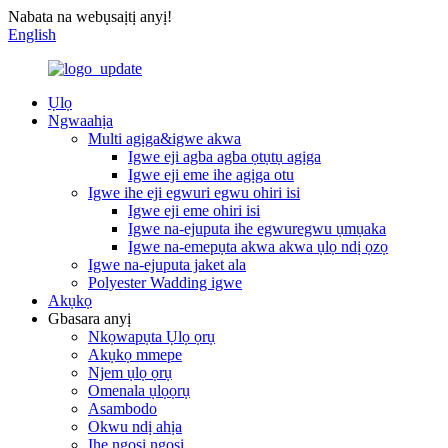
Nabata na webụsaịtị anyị!
English
Ụlọ
Ngwaahịa
Multi agịga&igwe akwa
Igwe eji agba agba ọtụtụ agịga
Igwe eji eme ihe agịga otu
Igwe ihe eji egwuri egwu ohiri isi
Igwe eji eme ohiri isi
Igwe na-ejuputa ihe egwuregwu ụmụaka
Igwe na-emepụta akwa akwa ụlọ ndị ọzọ
Igwe na-ejuputa jaket ala
Polyester Wadding igwe
Akụkọ
Gbasara anyị
Nkọwapụta Ụlọ ọrụ
Akụkọ mmepe
Njem ụlọ ọrụ
Omenala ụlọọrụ
Asambodo
Okwu ndị ahịa
Ihe ngosi ngosi