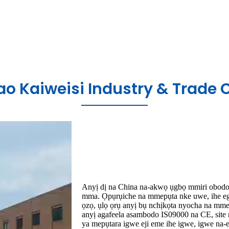
o Kaiweisi Industry & Trade Co
Anyị dị na China na-akwọ ụgbọ mmiri obodo
mma. Ọpụrụiche na mmepụta nke uwe, ihe egw
ọzọ, ụlọ ọrụ anyị bụ nchịkọta nyocha na mme
anyị agafeela asambodo IS09000 na CE, site 
ya mepụtara igwe eji eme ihe igwe, igwe na-eju