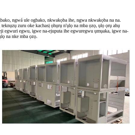
gbako, ngwá ule ogbako, nkwakọba ihe, ngwa nkwakọba na na.
teknụzụ zuru oke kachasị ọhụrụ n'ụlọ na mba ọzọ, ụlọ ọrụ ahụ
he eji egwuri egwu, igwe na-ejuputa ihe egwuregwu ụmụaka, igwe na-
ụlọ na nke mba ọzọ.