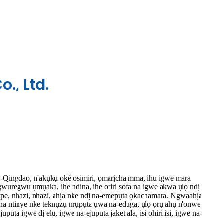
., Ltd.
-Qingdao, n'akụkụ oké osimiri, ọmarịcha mma, ihu igwe mara
uregwu ụmụaka, ihe ndina, ihe oriri sofa na igwe akwa ụlọ ndị
pe, nhazi, nhazi, ahịa nke ndị na-emepụta ọkachamara. Ngwaahịa
na ntinye nke teknụzụ nrụpụta ụwa na-eduga, ụlọ ọrụ ahụ n'onwe
puta igwe dị elu, igwe na-ejuputa jaket ala, isi ohiri isi, igwe na-