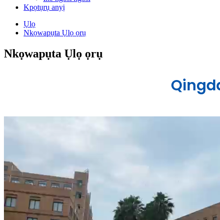
Kpọtụrụ anyị
Ụlọ
Nkọwapụta Ụlọ ọrụ
Nkọwapụta Ụlọ ọrụ
Qingda