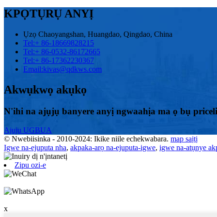
KPỌTỤRỤ ANYỊ
Ụzọ Chaoyangshan, Huangdao, Qingdao, China
Tel:
+ 86-18669828215
Tel:
+ 86-0532-86172665
Tel:
+ 86-17362230367
Email:
kivas@qdkws.com
Akwụkwọ akụkọ
N'ihi na ajụjụ banyere anyị ngwaahịa ma ọ bụ priceli
Ajuju UGBUA
© Nwebiisinka - 2010-2024: Ikike niile echekwabara.
map saịtị
Igwe na-ejuputa nha
,
akpaka-arọ na-ejuputa-igwe
,
igwe na-atụnye ak
Zipu ozi-e
x