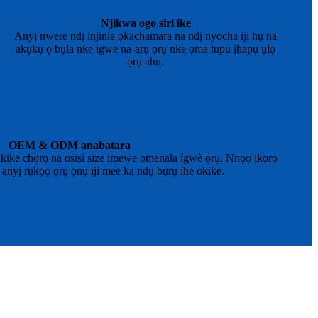
Njikwa ogo siri ike
Anyị nwere ndị injinia ọkachamara na ndị nyocha iji hụ na
akụkụ ọ bụla nke igwe na-arụ ọrụ nke ọma tupu ịhapụ ụlọ
ọrụ ahụ.
OEM & ODM anabatara
 ikike chọrọ na osisi size imewe omenala ígwè ọrụ. Nnọọ ịkọrọ
a anyị rụkọọ ọrụ ọnụ iji mee ka ndụ bụrụ ihe okike.