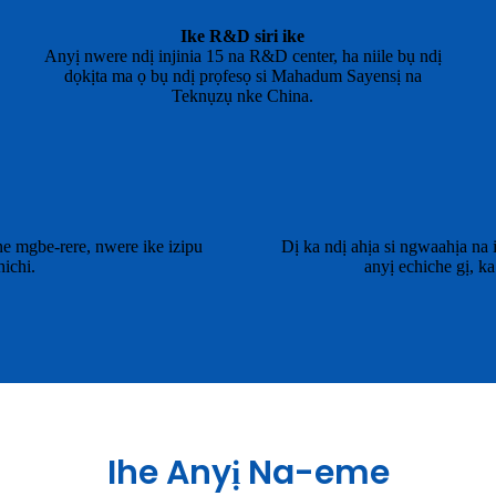
Ike R&D siri ike
Anyị nwere ndị injinia 15 na R&D center, ha niile bụ ndị
dọkịta ma ọ bụ ndị prọfesọ si Mahadum Sayensị na
Teknụzụ nke China.
e mgbe-rere, nwere ike izipu
Dị ka ndị ahịa si ngwaahịa na
ichi.
anyị echiche gị, k
Ihe Anyị Na-eme