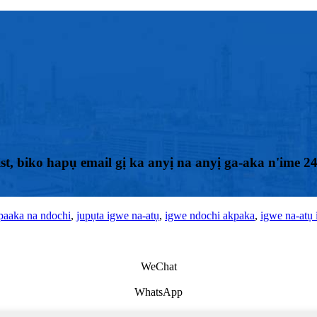
st, biko hapụ email gị ka anyị na anyị ga-aka n'ime 2
paaka na ndochi
,
jupụta igwe na-atụ
,
igwe ndochi akpaka
,
igwe na-atụ 
WeChat
WhatsApp