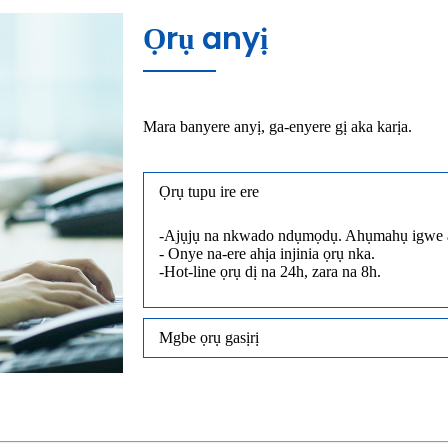
Ọrụ anyị
Mara banyere anyị, ga-enyere gị aka karịa.
Ọrụ tupu ire ere
-Ajụjụ na nkwado ndụmọdụ. Ahụmahụ igwe a
- Onye na-ere ahịa injinia ọrụ nka.
-Hot-line ọrụ dị na 24h, zara na 8h.
Mgbe ọrụ gasịrị