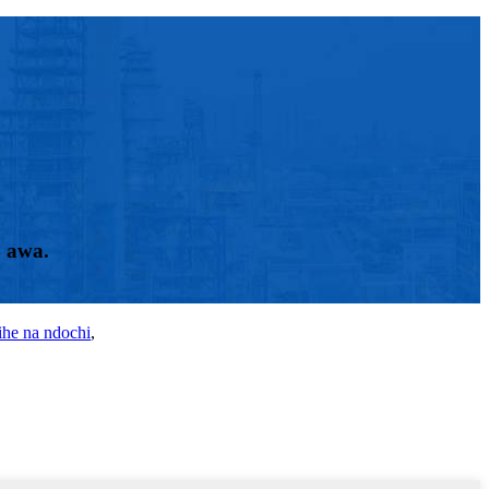
4 awa.
ihe na ndochi
,