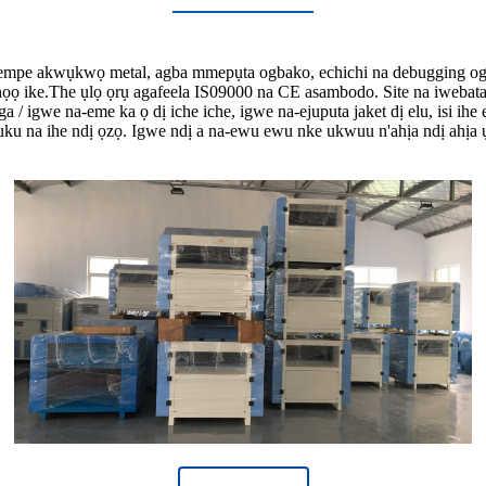
pempe akwụkwọ metal, agba mmepụta ogbako, echichi na debugging o
ọọ ike.The ụlọ ọrụ agafeela IS09000 na CE asambodo. Site na iwebata 
 / igwe na-eme ka ọ dị iche iche, igwe na-ejuputa jaket dị elu, isi i
kuku na ihe ndị ọzọ. Igwe ndị a na-ewu ewu nke ukwuu n'ahịa ndị ahịa 