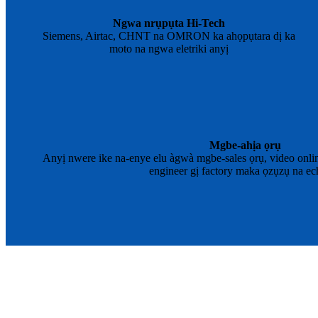
Ngwa nrụpụta Hi-Tech
Siemens, Airtac, CHNT na OMRON ka ahọpụtara dị ka
moto na ngwa eletriki anyị
Mgbe-ahịa ọrụ
Anyị nwere ike na-enye elu àgwà mgbe-sales ọrụ, video onlin
engineer gị factory maka ọzụzụ na ech