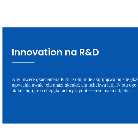
Innovation na R&D
Anyị nwere ọkachamara R & D otu, niile akụrụngwa bụ site ọ
ngwaahịa nwale, elu nhazi nkenke, elu nchekwa larịị. N'otu oge 
'ikike chọrọ, ma chepụta factory layout eserese maka ndị ahịa.