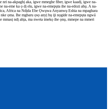
 nri na-akpaghị aka, igwe mmeghe fiber, igwe kaadị, igwe na-
e na-eme ka ọ dị elu, igwe na-emepụta ihe na-edozi ahụ. A na-
rica, Africa na Ndịda Ebe Ọwụwa Anyanwụ Eshia na mpaghara
a nke ọma. Ihe mgbaru ọsọ anyị bụ iji nọgide na-emepụta ngwá
lite mmasị ndị ahịa, ma nweta imekọ ihe ọnụ, mmepe na mmeri