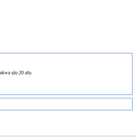
kwa ụlọ 20 afọ.