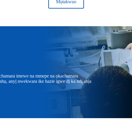
Mụtakwuo
kachamara imewe na mmepe na ọkachamara
ahụ, anyị nwekwara ike hazie igwe dị ka ndị ahịa